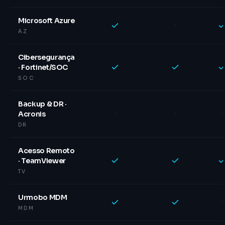
Microsoft Azure
·
AZ
Cibersegurança
· Fortinet/SOC
SOC
Backup & DR ·
·
·
·
Acronis
DR
Acesso Remoto
· TeamViewer
TV
Urmobo MDM
·
MDM