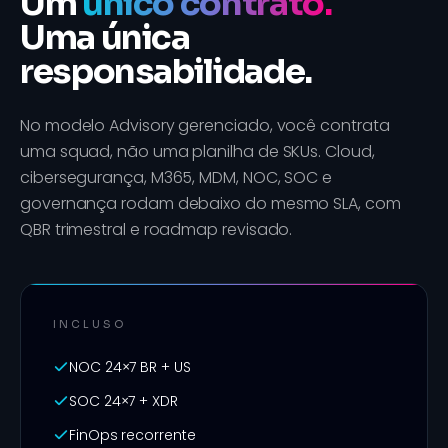
Um
único contrato.
Uma única
responsabilidade.
No modelo Advisory gerenciado, você contrata
uma squad, não uma planilha de SKUs. Cloud,
cibersegurança, M365, MDM, NOC, SOC e
governança rodam debaixo do mesmo SLA, com
QBR trimestral e roadmap revisado.
INCLUSO
NOC 24×7 BR + US
SOC 24×7 + XDR
FinOps recorrente