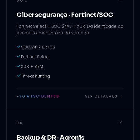
SOC
Cibersegurança · Fortinet/SOC
Fortinet Select + SOC 24×7 + XDR. Da identidade ao
perímetro, monitorado de verdade.
SOC 24×7 BR+US
Fortinet Select
XDR + SIEM
Threat hunting
−70% INCIDENTES
VER DETALHES →
DR
Backup & DR · Acronis