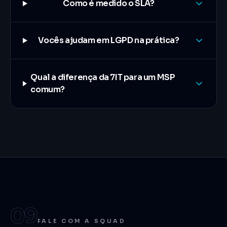
Como é medido o SLA?
Vocês ajudam em LGPD na prática?
Qual a diferença da 7IT para um MSP
comum?
09
FALE COM A SQUAD