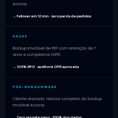
Acronis
→
Failover em 12 min · zero perda de pedidos
SAÚDE
Backup imutável de PEP com retenção de 7
anos e compliance LGPD
→
100% RPO · auditoria CFM aprovada
PÓS-RANSOMWARE
Cliente atacado: restore completo do backup
imutável Acronis
→
Zero resgate pago · 100% dos dados