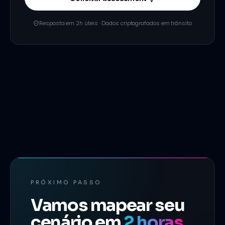
Resposta em 2h úteis · Dados criptografados em trânsito
PRÓXIMO PASSO
Vamos mapear seu
cenário em
2 horas
.