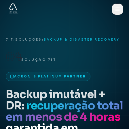
7IT
›
SOLUÇÕES
›
BACKUP & DISASTER RECOVERY
04
SOLUÇÃO 7IT
ACRONIS PLATINUM PARTNER
Backup imutável +
DR:
recuperação total
em menos de 4 horas
garantida em