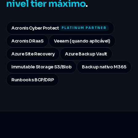
nível tier máximo
.
Acronis Cyber Protect
PLATINUM PARTNER
Acronis DRaaS
Veeam (quando aplicável)
Azure Site Recovery
Azure Backup Vault
Immutable Storage S3/Blob
Backup nativo M365
Runbooks BCP/DRP