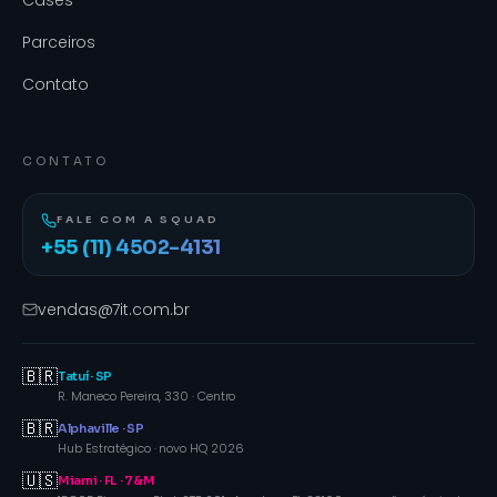
Cases
Parceiros
Contato
CONTATO
FALE COM A SQUAD
+55 (11) 4502-4131
vendas@7it.com.br
🇧🇷
Tatuí · SP
R. Maneco Pereira, 330 · Centro
🇧🇷
Alphaville · SP
Hub Estratégico · novo HQ 2026
🇺🇸
Miami · FL · 7&M