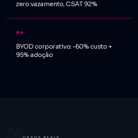
zero vazamento, CSAT 92%
04
BYOD corporativo: -60% custo +
95% adoção
06
CASOS REAIS