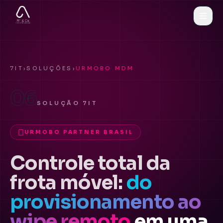
7IT
›
SOLUÇÕES
›
URMOBO MDM
06
SOLUÇÃO 7IT
URMOBO PARTNER BRASIL
Controle total da
frota móvel:
do
provisionamento ao
wipe remoto
em uma