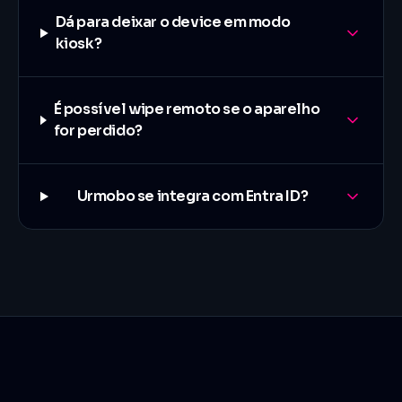
Dá para deixar o device em modo
kiosk?
É possível wipe remoto se o aparelho
for perdido?
Urmobo se integra com Entra ID?